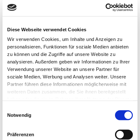
Kassenzettel und malt sich aus, wie und mit
wem er wohl den Abend verbringen wird. So
fantasievoll wie Kerstin sich in das Leben
anderer hineindenkt, so ideenreich und
Diese Webseite verwendet Cookies
originell führt Marina Berscheid die
Wir verwenden Cookies, um Inhalte und Anzeigen zu
Leserinnen und Leser durch ihre
personalisieren, Funktionen für soziale Medien anbieten
Erzählungen und in das Leben anderer
zu können und die Zugriffe auf unsere Website zu
Menschen.
analysieren. Außerdem geben wir Informationen zu Ihrer
Verwendung unserer Website an unsere Partner für
soziale Medien, Werbung und Analysen weiter. Unsere
– Website Autor*in
Partner führen diese Informationen möglicherweise mit
weiteren Daten zusammen, die Sie ihnen bereitgestellt
haben oder die sie im Rahmen Ihrer Nutzung der Dienste
gesammelt haben. Sie geben Einwilligung zu unseren
Einwilligungsauswahl
Verlag: Mirabilis Verlag
Cookies, wenn Sie unsere Webseite weiterhin nutzen.
Notwendig
Buch kaufen
Präferenzen