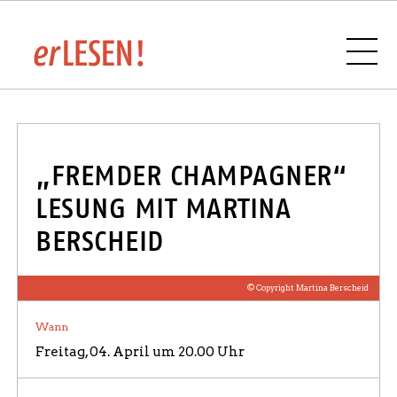
VERANSTALTUNGSÜBERSICHT
„FREMDER CHAMPAGNER“
LESUNG MIT MARTINA
BERSCHEID
BUCHHANDLUNGEN UND VERLAGE IM
SAARLAND
© Copyright Martina Berscheid
Wann
Freitag, 04. April um 20.00 Uhr
SPONSOREN UND PARTNER