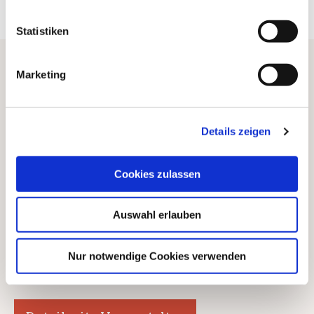
Statistiken
Marketing
Location
buchkultur schwartz
Frankenholzer Straße 2 66450 Bexbach
Details zeigen
Diese Location ist
nicht
barrierefrei.
Cookies zulassen
Auswahl erlauben
Veranstalter
buchkultur schwartz
Nur notwendige Cookies verwenden
buchkultur@buchhandlungschwartz.de