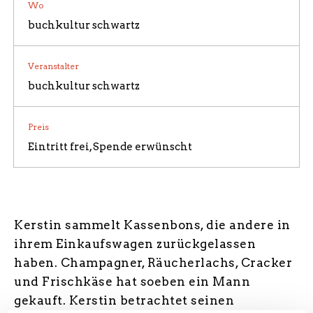
Wo
buchkultur schwartz
ÜBER UNS / BILDERGALERIE
Veranstalter
buchkultur schwartz
Preis
Eintritt frei, Spende erwünscht
Kerstin sammelt Kassenbons, die andere in
ihrem Einkaufswagen zurückgelassen
haben. Champagner, Räucherlachs, Cracker
und Frischkäse hat soeben ein Mann
gekauft. Kerstin betrachtet seinen