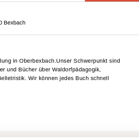
N UND PARTNER
50 Bexbach
 / BILDERGALERIE
dlung in Oberbexbach.Unser Schwerpunkt sind
er und Bücher über Waldorfpädagogik,
lletristik. Wir können jedes Buch schnell