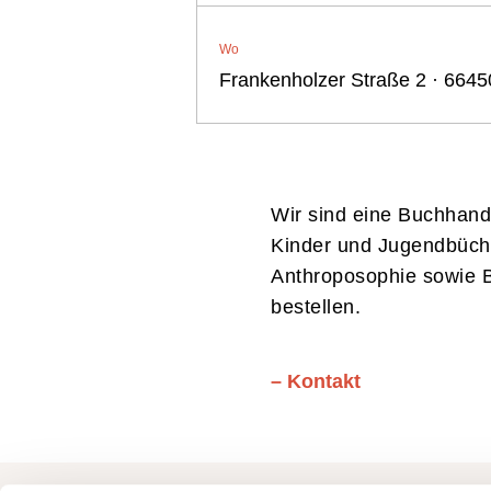
SPONSORE
Wo
Frankenholzer Straße 2 · 664
ÜBER UNS
Wir sind eine Buchhan
Kinder und Jugendbüch
Anthroposophie sowie Be
bestellen.
– Kontakt