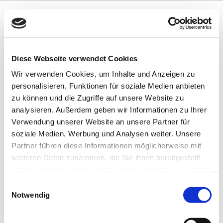
Diese Webseite verwendet Cookies
Wir verwenden Cookies, um Inhalte und Anzeigen zu
VERANSTALTUNGSÜBERSICHT
personalisieren, Funktionen für soziale Medien anbieten
zu können und die Zugriffe auf unsere Website zu
NO CONTENT
analysieren. Außerdem geben wir Informationen zu Ihrer
Verwendung unserer Website an unsere Partner für
soziale Medien, Werbung und Analysen weiter. Unsere
BUCHHANDLUNGEN UND VERLAGE IM
Partner führen diese Informationen möglicherweise mit
SAARLAND
weiteren Daten zusammen, die Sie ihnen bereitgestellt
haben oder die sie im Rahmen Ihrer Nutzung der Dienste
gesammelt haben. Sie geben Einwilligung zu unseren
Einwilligungsauswahl
Cookies, wenn Sie unsere Webseite weiterhin nutzen.
Notwendig
SPONSOREN UND PARTNER