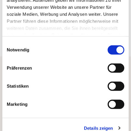
Verwendung unserer Website an unsere Partner für
Verlag: Brot und Spiele Verlag
soziale Medien, Werbung und Analysen weiter. Unsere
Partner führen diese Informationen möglicherweise mit
weiteren Daten zusammen, die Sie ihnen bereitgestellt
Buch kaufen
haben oder die sie im Rahmen Ihrer Nutzung der Dienste
gesammelt haben. Sie geben Einwilligung zu unseren
Einwilligungsauswahl
Cookies, wenn Sie unsere Webseite weiterhin nutzen.
Notwendig
Präferenzen
Location
Stadtbücherei St. Ingbert
Statistiken
Kaiserstraße 71 66386 St. Ingbert
Marketing
Diese Location ist
nicht
barrierefrei.
Details zeigen
Veranstalter