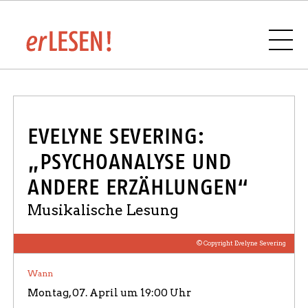
VERANSTALTUNGSÜBERSICHT
EVELYNE SEVERING:
„PSYCHOANALYSE UND
ANDERE ERZÄHLUNGEN“
BUCHHANDLUNGEN UND VERLAGE IM
SAARLAND
Musikalische Lesung
© Copyright Evelyne Severing
Wann
SPONSOREN UND PARTNER
Montag, 07. April um 19:00 Uhr