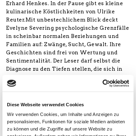
Erhard Henkes. In der Pause gibt es kleine
kulinarische Köstlichkeiten von Ulrike
Reuter.Mit unbestechlichem Blick deckt
Evelyne Severing psychologische Grenzfälle
in scheinbar normalen Beziehungen und
Familien auf: Zwänge, Sucht, Gewalt. Ihre
Geschichten sind frei von Wertung und
Sentimentalität. Der Leser darf selbst die
Diagnose zu den Tiefen stellen, die sich in
diesem Band zwischen Menschen, die sich
zu kennen glaubten, auftun. Oft gelingt auch
erst durch Mut und Auseinandersetzung,
Veränderungen in Gang zu bringen.
Diese Webseite verwendet Cookies
Wir verwenden Cookies, um Inhalte und Anzeigen zu
– Website Autor*in
personalisieren, Funktionen für soziale Medien anbieten
zu können und die Zugriffe auf unsere Website zu
analysieren. Außerdem geben wir Informationen zu Ihrer