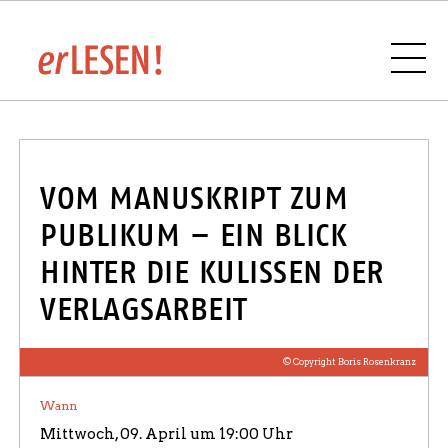
VERANSTALTUNGSÜBERSICHT
VOM MANUSKRIPT ZUM
PUBLIKUM – EIN BLICK
HINTER DIE KULISSEN DER
BUCHHANDLUNGEN UND VERLAGE IM
VERLAGSARBEIT
SAARLAND
© Copyright Boris Rosenkranz
Wann
SPONSOREN UND PARTNER
Mittwoch, 09. April um 19:00 Uhr