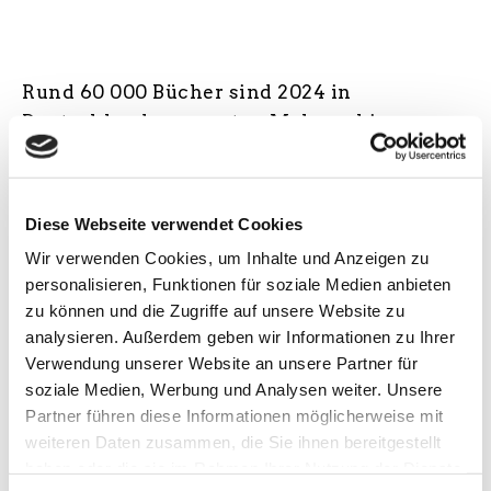
Rund 60 000 Bücher sind 2024 in
Deutschland zum ersten Mal erschienen.
Wer entscheidet eigentlich darüber, welche
Texte veröffentlicht werden? Und nach
welchen Kriterien? Was lässt sich tun,
Diese Webseite verwendet Cookies
damit das Buch seinen Weg zum Publikum
Wir verwenden Cookies, um Inhalte und Anzeigen zu
findet? Der Sachbuch-Podcaster ("table of
personalisieren, Funktionen für soziale Medien anbieten
content") und langjährige Lektor Christof
zu können und die Zugriffe auf unsere Website zu
Blome verrät, wie in Publikumsverlagen
analysieren. Außerdem geben wir Informationen zu Ihrer
Bücher entstehen: von der Auswahl über die
Verwendung unserer Website an unsere Partner für
Arbeit am Text und die äußere Gestalt bis
soziale Medien, Werbung und Analysen weiter. Unsere
Partner führen diese Informationen möglicherweise mit
hin zum Marketing. Dabei erzählt er
weiteren Daten zusammen, die Sie ihnen bereitgestellt
besonders aus dem Arbeitsalltag im
haben oder die sie im Rahmen Ihrer Nutzung der Dienste
Lektorat. Ein spannender Abend für alle, die