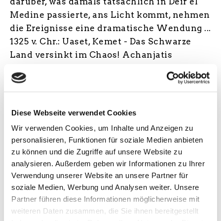
darüber, was damals tatsächlich in Deir el
Medine passierte, ans Licht kommt, nehmen
die Ereignisse eine dramatische Wendung ...
1325 v. Chr.: Uaset, Kemet - Das Schwarze
Land versinkt im Chaos! Achanjatis
unerschütterlicher Glaube an den einzigen
Gott Aton spaltet Ägypten, stürzt das einst
blühende Kemet in einen tiefen Abgrund.
Die mächtige und rachsüchtige Sachmet
Diese Webseite verwendet Cookies
lauert im Schatten, bereit, den verhaßten
Wir verwenden Cookies, um Inhalte und Anzeigen zu
Pharao zu stürzen. In einem blutrünstigen
personalisieren, Funktionen für soziale Medien anbieten
Augenblick nutzt sie Bents Unachtsamkeit;
zu können und die Zugriffe auf unsere Website zu
das Unfaßbare geschieht! Das Land ist ohne
analysieren. Außerdem geben wir Informationen zu Ihrer
Herrscher ... Doch es gibt Hoffnung: Ein
Verwendung unserer Website an unsere Partner für
soziale Medien, Werbung und Analysen weiter. Unsere
geheimnisvoller Thronfolger, der
Partner führen diese Informationen möglicherweise mit
rechtmäßige Erbe des Pharaos, könnte
weiteren Daten zusammen, die Sie ihnen bereitgestellt
Kemet retten. Kann Sahu-Re das drohende