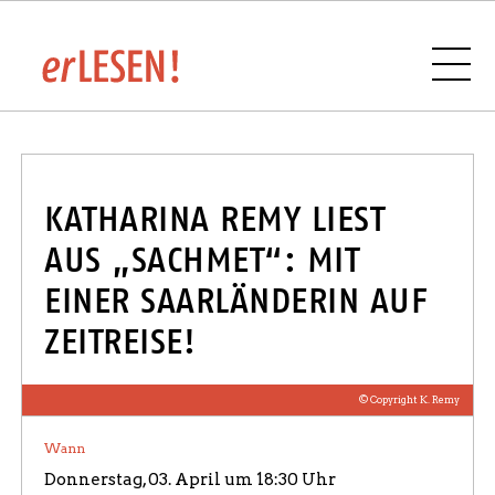
VERANSTALTUNGSÜBERSICHT
KATHARINA REMY LIEST
AUS „SACHMET“: MIT
EINER SAARLÄNDERIN AUF
BUCHHANDLUNGEN UND VERLAGE IM
ZEITREISE!
SAARLAND
© Copyright K. Remy
Wann
SPONSOREN UND PARTNER
Donnerstag, 03. April um 18:30 Uhr