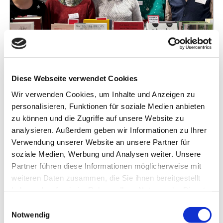
ÜBER UNS / BILDERGALERIE
© Copyright Bücher König
Diese Webseite verwendet Cookies
Wo
Wir verwenden Cookies, um Inhalte und Anzeigen zu
Bahnhofstr. 41 · 66538 Neunkirchen
personalisieren, Funktionen für soziale Medien anbieten
zu können und die Zugriffe auf unsere Website zu
Website
analysieren. Außerdem geben wir Informationen zu Ihrer
Verwendung unserer Website an unsere Partner für
soziale Medien, Werbung und Analysen weiter. Unsere
Partner führen diese Informationen möglicherweise mit
Liebe Lesende, die Buchhandlung Bücher König
weiteren Daten zusammen, die Sie ihnen bereitgestellt
besteht in Neunkirchen seit 1986 und feiert in
haben oder die sie im Rahmen Ihrer Nutzung der Dienste
diesem Jahr ihren 40. Geburtstag. Seit März 2024
gesammelt haben. Sie geben Einwilligung zu unseren
Einwilligungsauswahl
gehört die wunderbare Dorfbuchhandlung Hahn in
Cookies, wenn Sie unsere Webseite weiterhin nutzen.
Notwendig