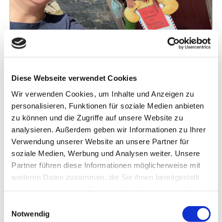
ÜBER UNS / BILDERGALERIE
© Copyright Katja Rohles
Diese Webseite verwendet Cookies
Wo
Wir verwenden Cookies, um Inhalte und Anzeigen zu
Hauptstr. 42 · 66459 Kirkel-Limbach
personalisieren, Funktionen für soziale Medien anbieten
zu können und die Zugriffe auf unsere Website zu
Website
analysieren. Außerdem geben wir Informationen zu Ihrer
Verwendung unserer Website an unsere Partner für
soziale Medien, Werbung und Analysen weiter. Unsere
Partner führen diese Informationen möglicherweise mit
Liebe Lesende, die Buchhandlung Bücher König
weiteren Daten zusammen, die Sie ihnen bereitgestellt
besteht in Neunkirchen seit 1986 und feiert in
haben oder die sie im Rahmen Ihrer Nutzung der Dienste
diesem Jahr ihren 40. Geburtstag. Seit März 2024
gesammelt haben. Sie geben Einwilligung zu unseren
Einwilligungsauswahl
gehört die wunderbare Dorfbuchhandlung Hahn in
Cookies, wenn Sie unsere Webseite weiterhin nutzen.
Notwendig