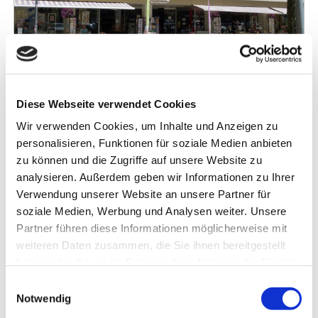
ÜBER UNS / BILDERGALERIE
© Copyright Bock & Seip
Diese Webseite verwendet Cookies
Wo
Wir verwenden Cookies, um Inhalte und Anzeigen zu
Großer Markt 2 · 66740 Saarlouis
personalisieren, Funktionen für soziale Medien anbieten
zu können und die Zugriffe auf unsere Website zu
analysieren. Außerdem geben wir Informationen zu Ihrer
Website
Verwendung unserer Website an unsere Partner für
soziale Medien, Werbung und Analysen weiter. Unsere
Partner führen diese Informationen möglicherweise mit
weiteren Daten zusammen, die Sie ihnen bereitgestellt
Mit unseren drei Standorten in Saarbrücken,
haben oder die sie im Rahmen Ihrer Nutzung der Dienste
Saarlouis und Merzig bieten wir Ihnen alles rund
gesammelt haben. Sie geben Einwilligung zu unseren
Einwilligungsauswahl
ums Buch und Schreibwaren – und das seit 154
Cookies, wenn Sie unsere Webseite weiterhin nutzen.
Notwendig
Jahren! Als traditionsreiches Familienunternehmen