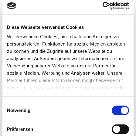
sehr persönlichen Seite. In seinen
Gedichten verdichtet er Alltägliches, Natur,
Heimat und innere Bewegung zu klaren,
Diese Webseite verwendet Cookies
einfühlsamen Bildern. Die Verse sind
Wir verwenden Cookies, um Inhalte und Anzeigen zu
nachdenklich und nah am Leben – Worte
personalisieren, Funktionen für soziale Medien anbieten
als Ausdruck dessen, was sonst
zu können und die Zugriffe auf unsere Website zu
unausgesprochen bleibt.Ein kleines Buch
analysieren. Außerdem geben wir Informationen zu Ihrer
mit großer Nähe.
Verwendung unserer Website an unsere Partner für
soziale Medien, Werbung und Analysen weiter. Unsere
Partner führen diese Informationen möglicherweise mit
weiteren Daten zusammen, die Sie ihnen bereitgestellt
haben oder die sie im Rahmen Ihrer Nutzung der Dienste
gesammelt haben. Sie geben Einwilligung zu unseren
Einwilligungsauswahl
Cookies, wenn Sie unsere Webseite weiterhin nutzen.
Notwendig
Präferenzen