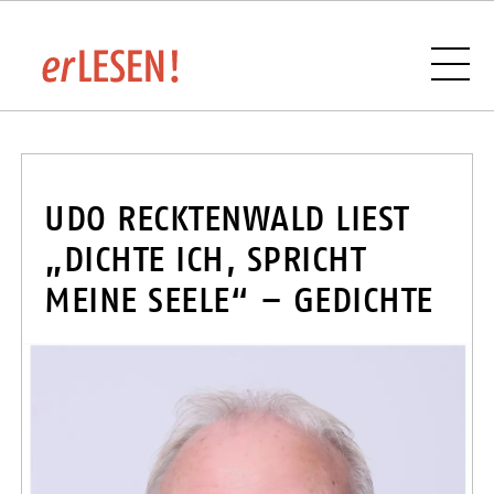
VERANSTALTUNGSÜBERSICHT
UDO RECKTENWALD LIEST
„DICHTE ICH, SPRICHT
MEINE SEELE“ – GEDICHTE
BUCHHANDLUNGEN UND VERLAGE IM
SAARLAND
SPONSOREN UND PARTNER