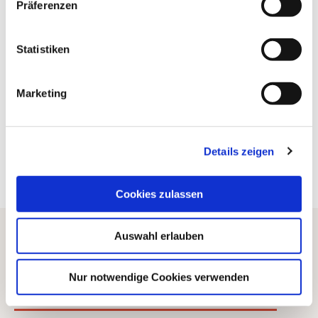
Präferenzen
Statistiken
Marketing
Details zeigen
Copyright: Rich Serra
Cookies zulassen
Auswahl erlauben
Location
Neue Gebläsehalle Neunkirchen
Nur notwendige Cookies verwenden
An den Hochöfen 1 66538 Neunkirchen