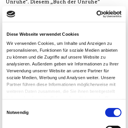
Unruhe". Diesem „Buch der Unruhe“
widmen sich die beiden großartigen
Künstler Martin Feifel und Martin Weinert.
Sie präsentieren
"Fetzen.Fragmente.Annäherung“ in einer
Diese Webseite verwendet Cookies
besonderen Lesung mit ausgewählten
Wir verwenden Cookies, um Inhalte und Anzeigen zu
Passagen aus dem einzigartigen Werk
personalisieren, Funktionen für soziale Medien anbieten
Fernando Pessoas und stellen bei dieser
zu können und die Zugriffe auf unsere Website zu
Veranstaltung ihre erste gemeinschaftliche
analysieren. Außerdem geben wir Informationen zu Ihrer
Verwendung unserer Website an unsere Partner für
Produktion auf VINYL vor. Ein
soziale Medien, Werbung und Analysen weiter. Unsere
unvergleichlicher, sprachgewaltiger,
Partner führen diese Informationen möglicherweise mit
geheimnisvoller, literarisch-musikalischer
weiteren Daten zusammen, die Sie ihnen bereitgestellt
Abend erwartet Sie!
haben oder die sie im Rahmen Ihrer Nutzung der Dienste
gesammelt haben. Sie geben Einwilligung zu unseren
Einwilligungsauswahl
– Website Autor*in
Cookies, wenn Sie unsere Webseite weiterhin nutzen.
Notwendig