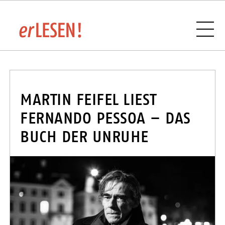
VERANSTALTUNGSÜBERSICHT
MARTIN FEIFEL LIEST
FERNANDO PESSOA – DAS
BUCH DER UNRUHE
BUCHHANDLUNGEN UND VERLAGE IM
SAARLAND
SPONSOREN UND PARTNER