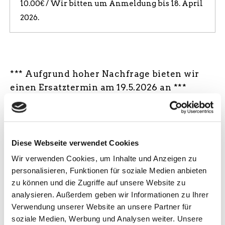
10.00€ / Wir bitten um Anmeldung bis 18. April
2026.
*** Aufgrund hoher Nachfrage bieten wir
einen Ersatztermin am 19.5.2026 an ***
(k)Lese(n)-Klang-Tour 2026, Literatur meets
Musik-Pfauenpower in Wort und Ton. Eine
Pflichtlektüre für alle Humor-Junkies und
Schmunzel-Fetischisten. Top-Act aus dem
Diese Webseite verwendet Cookies
Igel-Bestseller-Bücherzyklus: »Männer und
Wir verwenden Cookies, um Inhalte und Anzeigen zu
andere liebenswerte Besonderheiten«
personalisieren, Funktionen für soziale Medien anbieten
Warnung: Das Lesen dieses Buches kann bei
zu können und die Zugriffe auf unsere Website zu
analysieren. Außerdem geben wir Informationen zu Ihrer
Humorlosen Kritik-Durchfall verursachen!
Verwendung unserer Website an unsere Partner für
In solchen Fällen fragen Sie den Arzt Ihres
soziale Medien, Werbung und Analysen weiter. Unsere
Apothekers, den Apotheker Ihres Arztes