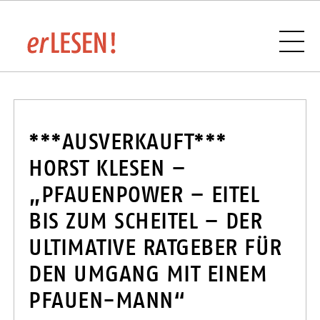
VERANSTALTUNGSÜBERSICHT
***AUSVERKAUFT***
HORST KLESEN –
„PFAUENPOWER – EITEL
BUCHHANDLUNGEN UND VERLAGE IM
BIS ZUM SCHEITEL – DER
SAARLAND
ULTIMATIVE RATGEBER FÜR
DEN UMGANG MIT EINEM
PFAUEN-MANN“
SPONSOREN UND PARTNER