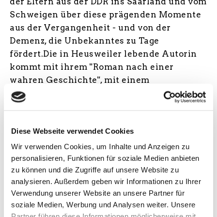
der Eltern aus der DDR ins Saarland und vom
Schweigen über diese prägenden Momente
aus der Vergangenheit - und von der
Demenz, die Unbekanntes zu Tage
fördert.Die in Heusweiler lebende Autorin
kommt mit ihrem "Roman nach einer
wahren Geschichte", mit einem
persönlichen Film und mit einigen ihrer
ebenso bekannten historischen Romane im
Gepäck ins Alte Rathaus Völklingen und
Diese Webseite verwendet Cookies
freut sich darauf, zu erzählen, zu lesen, zu
diskutieren und auf Wunsch auch Bücher
Wir verwenden Cookies, um Inhalte und Anzeigen zu
personalisieren, Funktionen für soziale Medien anbieten
zu signieren.
zu können und die Zugriffe auf unsere Website zu
analysieren. Außerdem geben wir Informationen zu Ihrer
– Website Autor*in
Verwendung unserer Website an unsere Partner für
soziale Medien, Werbung und Analysen weiter. Unsere
Partner führen diese Informationen möglicherweise mit