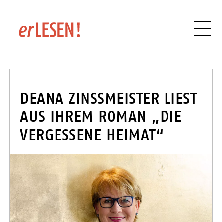
VERANSTALTUNGSÜBERSICHT
DEANA ZINSSMEISTER LIEST A
US IHREM ROMAN „DIE V
ERGESSENE HEIMAT“
BUCHHANDLUNGEN UND VERLAGE IM
SAARLAND
SPONSOREN UND PARTNER