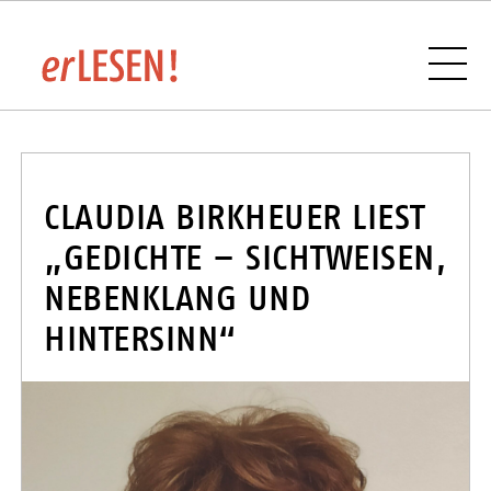
VERANSTALTUNGSÜBERSICHT
CLAUDIA BIRKHEUER LIEST
„GEDICHTE – SICHTWEISEN,
NEBENKLANG UND
BUCHHANDLUNGEN UND VERLAGE IM
HINTERSINN“
SAARLAND
SPONSOREN UND PARTNER