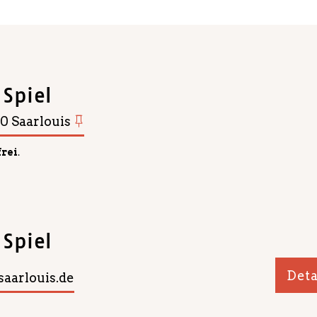
 Spiel
0 Saarlouis
frei
.
 Spiel
Deta
aarlouis.de