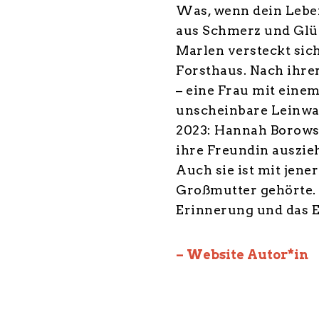
Was, wenn dein Leben
aus Schmerz und Glüc
Marlen versteckt sic
Forsthaus. Nach ihre
– eine Frau mit eine
unscheinbare Leinwan
2023: Hannah Borowsk
ihre Freundin auszieh
Auch sie ist mit jene
Großmutter gehörte.
Erinnerung und das E
– Website Autor*in