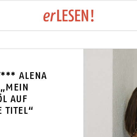
LTUNGSÜBERSICHT
*** ALENA
 „MEIN
LUNGEN UND VERLAGE 
ÖL AUF
 TITEL“