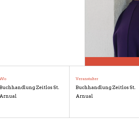
N UND PARTNER
 / BILDERGALERIE
Wo
Veranstalter
Buchhandlung Zeitlos St.
Buchhandlung Zeitlos St.
Arnual
Arnual