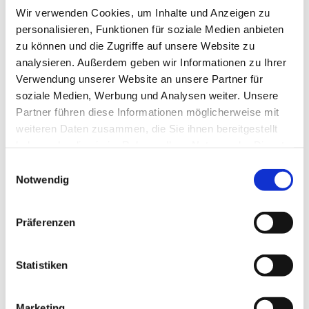
Wir verwenden Cookies, um Inhalte und Anzeigen zu
Detailseite
personalisieren, Funktionen für soziale Medien anbieten
zu können und die Zugriffe auf unsere Website zu
analysieren. Außerdem geben wir Informationen zu Ihrer
Verwendung unserer Website an unsere Partner für
soziale Medien, Werbung und Analysen weiter. Unsere
BUCHHANDLUNG
Partner führen diese Informationen möglicherweise mit
RAUEISER
weiteren Daten zusammen, die Sie ihnen bereitgestellt
haben oder die sie im Rahmen Ihrer Nutzung der Dienste
gesammelt haben. Sie geben Einwilligung zu unseren
Einwilligungsauswahl
https://www.raueiser.online/shop/
Cookies, wenn Sie unsere Webseite weiterhin nutzen.
Notwendig
Detailseite
Präferenzen
Statistiken
BUCHHANDLUNG ROTE
ZORA LOSHEIM
Marketing