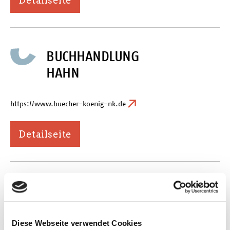
Detailseite
BUCHHANDLUNG
HAHN
https://www.buecher-koenig-nk.de
Detailseite
BUCHHANDLUNG HAU
https://www.facebook.com/brigitte.may.127
Diese Webseite verwendet Cookies