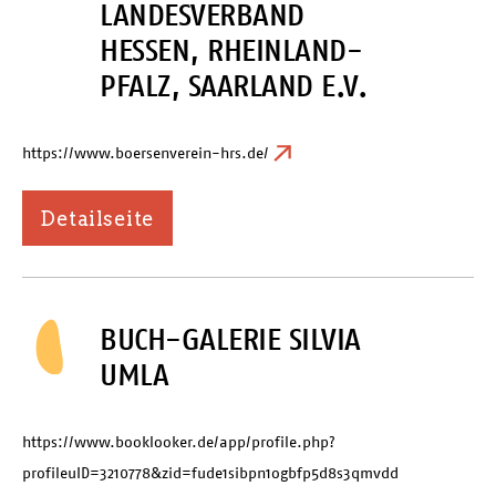
LANDESVERBAND
HESSEN, RHEINLAND-
PFALZ, SAARLAND E.V.
https://www.boersenverein-hrs.de/
Detailseite
BUCH-GALERIE SILVIA
UMLA
https://www.booklooker.de/app/profile.php?
profileuID=3210778&zid=fude1sibpn1ogbfp5d8s3qmvdd