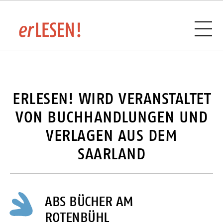
VERANSTALTUNGSÜBERSICHT
ERLESEN! WIRD VERANSTALTET
VON BUCHHANDLUNGEN UND
VERLAGEN AUS DEM
BUCHHANDLUNGEN UND VERLAGE IM
SAARLAND
SAARLAND
ABS BÜCHER AM
SPONSOREN UND PARTNER
ROTENBÜHL