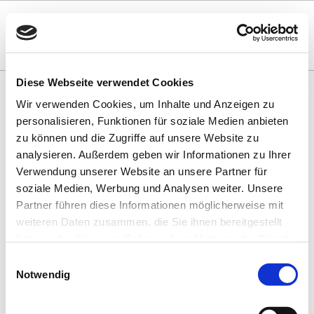
Diese Webseite verwendet Cookies
Wir verwenden Cookies, um Inhalte und Anzeigen zu
VERANSTALTUNGSÜBERSICHT
personalisieren, Funktionen für soziale Medien anbieten
zu können und die Zugriffe auf unsere Website zu
NO CONTENT
analysieren. Außerdem geben wir Informationen zu Ihrer
Verwendung unserer Website an unsere Partner für
soziale Medien, Werbung und Analysen weiter. Unsere
BUCHHANDLUNGEN UND VERLAGE IM
Partner führen diese Informationen möglicherweise mit
SAARLAND
weiteren Daten zusammen, die Sie ihnen bereitgestellt
haben oder die sie im Rahmen Ihrer Nutzung der Dienste
gesammelt haben. Sie geben Einwilligung zu unseren
Einwilligungsauswahl
Cookies, wenn Sie unsere Webseite weiterhin nutzen.
Notwendig
SPONSOREN UND PARTNER