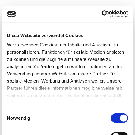
Diese Webseite verwendet Cookies
Wir verwenden Cookies, um Inhalte und Anzeigen zu
VERANSTALTUNGSÜBERSICHT
personalisieren, Funktionen für soziale Medien anbieten
zu können und die Zugriffe auf unsere Website zu
NO CONTENT
analysieren. Außerdem geben wir Informationen zu Ihrer
Verwendung unserer Website an unsere Partner für
soziale Medien, Werbung und Analysen weiter. Unsere
BUCHHANDLUNGEN UND VERLAGE IM
Partner führen diese Informationen möglicherweise mit
SAARLAND
weiteren Daten zusammen, die Sie ihnen bereitgestellt
haben oder die sie im Rahmen Ihrer Nutzung der Dienste
gesammelt haben. Sie geben Einwilligung zu unseren
Einwilligungsauswahl
Cookies, wenn Sie unsere Webseite weiterhin nutzen.
Notwendig
SPONSOREN UND PARTNER