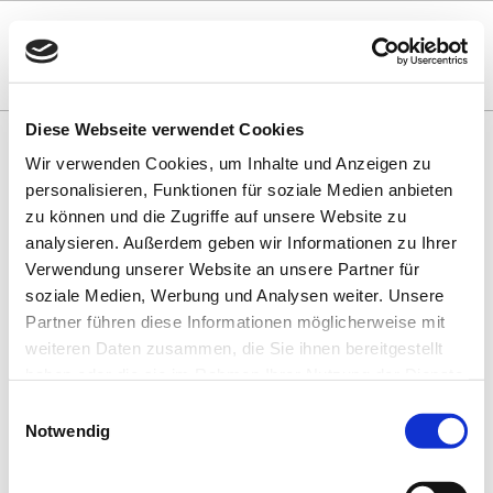
Diese Webseite verwendet Cookies
Wir verwenden Cookies, um Inhalte und Anzeigen zu
VERANSTALTUNGSÜBERSICHT
personalisieren, Funktionen für soziale Medien anbieten
zu können und die Zugriffe auf unsere Website zu
NO CONTENT
analysieren. Außerdem geben wir Informationen zu Ihrer
Verwendung unserer Website an unsere Partner für
soziale Medien, Werbung und Analysen weiter. Unsere
BUCHHANDLUNGEN UND VERLAGE IM
Partner führen diese Informationen möglicherweise mit
SAARLAND
weiteren Daten zusammen, die Sie ihnen bereitgestellt
haben oder die sie im Rahmen Ihrer Nutzung der Dienste
gesammelt haben. Sie geben Einwilligung zu unseren
Einwilligungsauswahl
Cookies, wenn Sie unsere Webseite weiterhin nutzen.
Notwendig
SPONSOREN UND PARTNER