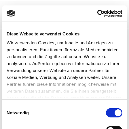
Diese Webseite verwendet Cookies
Wir verwenden Cookies, um Inhalte und Anzeigen zu
VERANSTALTUNGSÜBERSICHT
personalisieren, Funktionen für soziale Medien anbieten
zu können und die Zugriffe auf unsere Website zu
NO CONTENT
analysieren. Außerdem geben wir Informationen zu Ihrer
Verwendung unserer Website an unsere Partner für
soziale Medien, Werbung und Analysen weiter. Unsere
BUCHHANDLUNGEN UND VERLAGE IM
Partner führen diese Informationen möglicherweise mit
SAARLAND
weiteren Daten zusammen, die Sie ihnen bereitgestellt
haben oder die sie im Rahmen Ihrer Nutzung der Dienste
gesammelt haben. Sie geben Einwilligung zu unseren
Einwilligungsauswahl
Cookies, wenn Sie unsere Webseite weiterhin nutzen.
Notwendig
SPONSOREN UND PARTNER