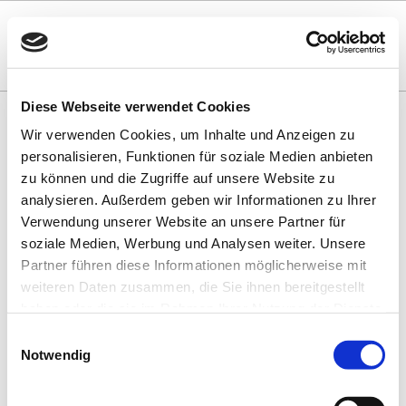
Diese Webseite verwendet Cookies
Wir verwenden Cookies, um Inhalte und Anzeigen zu
VERANSTALTUNGSÜBERSICHT
personalisieren, Funktionen für soziale Medien anbieten
zu können und die Zugriffe auf unsere Website zu
NO CONTENT
analysieren. Außerdem geben wir Informationen zu Ihrer
Verwendung unserer Website an unsere Partner für
soziale Medien, Werbung und Analysen weiter. Unsere
BUCHHANDLUNGEN UND VERLAGE IM
Partner führen diese Informationen möglicherweise mit
SAARLAND
weiteren Daten zusammen, die Sie ihnen bereitgestellt
haben oder die sie im Rahmen Ihrer Nutzung der Dienste
gesammelt haben. Sie geben Einwilligung zu unseren
Einwilligungsauswahl
Cookies, wenn Sie unsere Webseite weiterhin nutzen.
Notwendig
SPONSOREN UND PARTNER